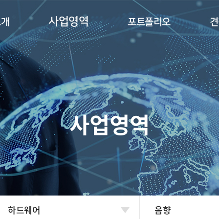
사업영역
소개
포트폴리오
견
말
하드웨어
포트폴리오
소프트웨어
도
인센티브 투어
길
사업영역
하드웨어
음향