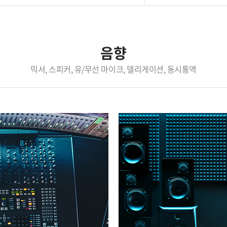
음향
믹서, 스피커, 유/무선 마이크, 델리게이션, 동시통역