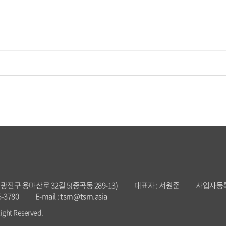
광진구 용마산로 32길 5(중곡동 289-13)
대표자 : 서원준
사업자등록번호
5-3780
E-mail : tsm@tsm.asia
ight Reserved.