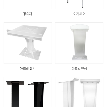
장의자
이지체어
아크릴 협탁
아크릴 단상