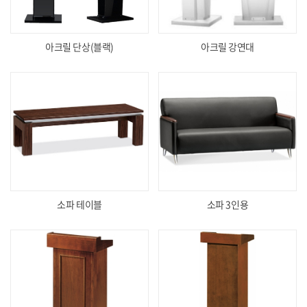
아크릴 단상(블랙)
아크릴 강연대
소파 테이블
소파 3인용