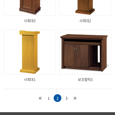
사회대3
사회대2
사회대1
보조협탁3
1
2
3